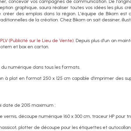
er, concevoir vos campagnes de communication. De l'original
ception graphique, saura réaliser toutes vos idées les plus 
e créer des emplois dans la région. L'équipe de Bikom est 
tionnelles de la création. Chez Bikom on sait dessiner, illus
a
PLV (Publicité sur le Lieu de Vente)
. Depuis plus d'un an main
totem et box en carton.
ise du numérique dans tous les formats.
ion à plat en format 250 x 125 cm capable d'imprimer des su
ui date de 2015 maximum :
t le vernis, découpe numérique 160 x 300 cm, traceur HP pour 
massicot, plotter de découpe pour les étiquettes et autocollan