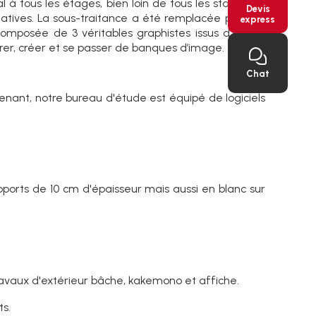
 à tous les étages, bien loin de tous les standards
Devis
créatives. La sous-traitance a été remplacée par des
express
composée de 3 véritables graphistes issus d'écoles
trer, créer et se passer de banques d’image.
Chat
tenant, notre bureau d'étude est équipé de logiciels
pports de 10 cm d'épaisseur mais aussi en blanc sur
travaux d'extérieur bâche, kakemono et affiche.
ts.