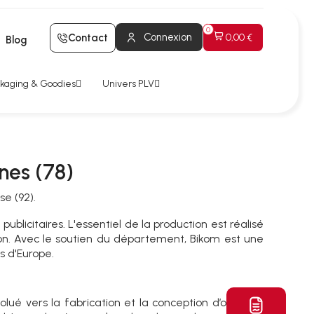
Connexion
Contact
0,00 €
Blog
kaging & Goodies
Univers PLV
nes (78)
se (92).
licitaires. L'essentiel de la production est réalisé
n. Avec le soutien du département, Bikom est une
s d'Europe.
ué vers la fabrication et la conception d’outils de