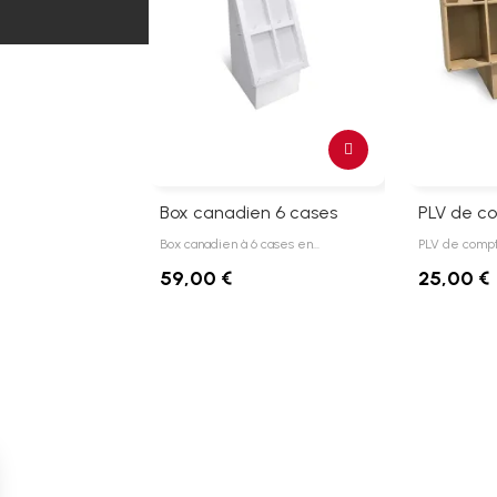
Box canadien 6 cases
PLV de co
Box canadien à 6 cases en…
PLV de compt
59,00 €
25,00 €