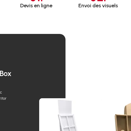
Devis en ligne
Envoi des visuels
 Box
ec
itor