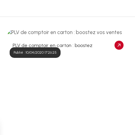
PLV de comptoir en carton : boostez
vos ventes
Publié : 10/04/2020 17:26:25