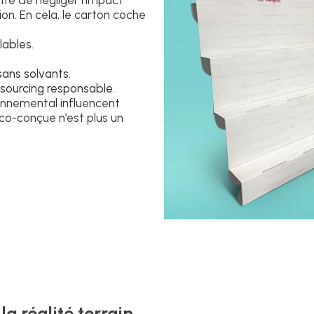
re de négliger l’impact
n. En cela, le carton coche
lables.
ans solvants.
 sourcing responsable.
onnemental influencent
éco-conçue n’est plus un
a réalité terrain