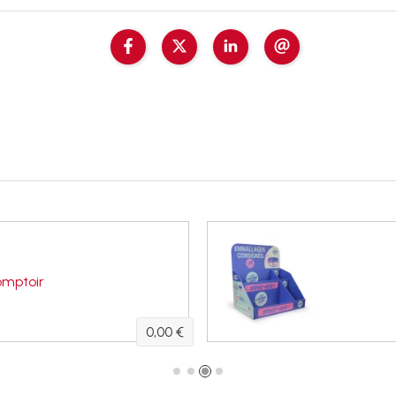
omptoir
0,00 €