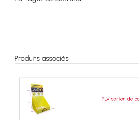
Produits associés
PLV carton de c
0,00 €