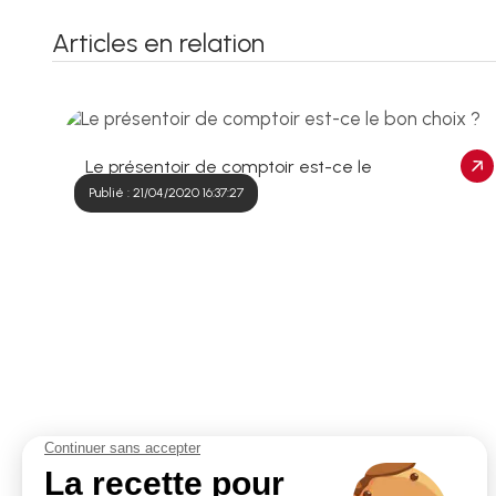
Articles en relation
Le présentoir de comptoir est-ce le
bon choix ?
Publié : 21/04/2020 16:37:27