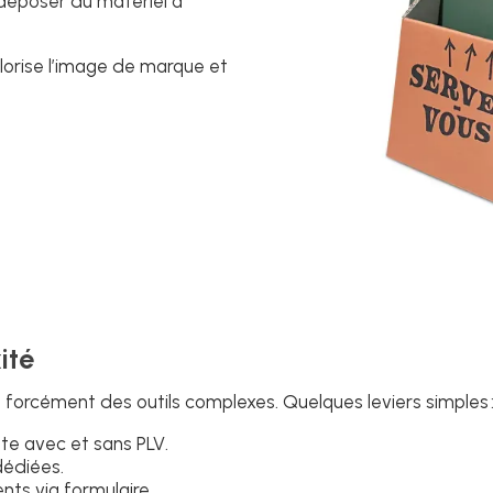
déposer du matériel à
lorise l’image de marque et
ité
 forcément des outils complexes. Quelques leviers simples 
nte avec et sans PLV.
dédiées.
nts via formulaire.