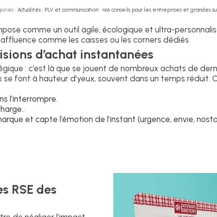
ories :
Actualités
,
PLV et communication : nos conseils pour les entreprises et grandes su
mpose comme un outil agile, écologique et ultra-personnalisa
 affluence comme les caisses ou les corners dédiés.
sions d’achat instantanées
tégique : c’est là que se jouent de nombreux achats de derni
e font à hauteur d’yeux, souvent dans un temps réduit. C’e
ns l’interrompre.
charge..
de marque et capte l’émotion de l’instant (urgence, envie, nosta
es RSE des