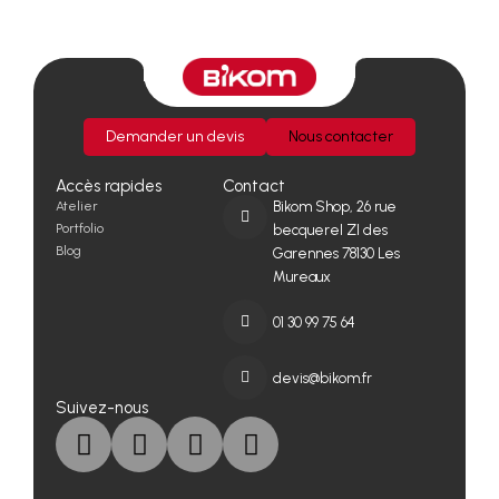
Demander un devis
Nous contacter
Accès rapides
Contact
Atelier
Bikom Shop, 26 rue
Portfolio
becquerel ZI des
Blog
Garennes 78130 Les
Mureaux
01 30 99 75 64
devis@bikom.fr
Suivez-nous