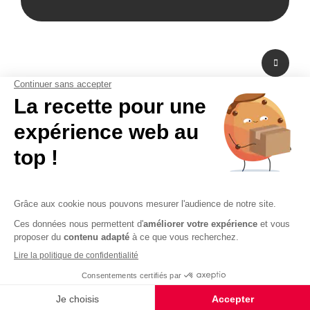
A propos de nous
Fabricant de PLV en carton et fabricant de stand modulaire, Bikom est situé
dans les Yvelines en Ile-de-France. A peine à 20 mn de Paris La Défense,
Bikom peut fabriquer et livrer dans l'urgence. Proposant une large gamme
de produits et services, de la création graphique à la fabrication en passant
par la logistique. Bikom est le partenaire de toutes vos réalisations. Depuis
16 ans, Bikom accompagne les entreprises pour communiquer efficacement
sur les points de vente. La PLV publicitaire n'a pas de secret pour Bikom.
CGV
CGU
Paiement sécurisé
Mentions légales
Politique de confidentialité
Plan du site
© 2026 - Logiciel e-commerce par PrestaShop™