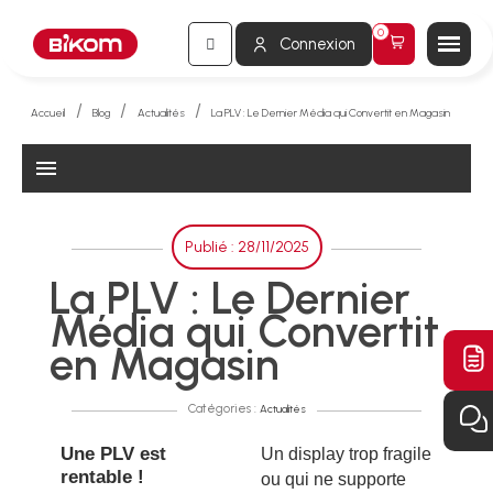
Connexion
Accueil
Blog
Actualités
La PLV : Le Dernier Média qui Convertit en Magasin
menu
Publié : 28/11/2025
La PLV : Le Dernier
Média qui Convertit
en Magasin
Catégories :
Actualités
Une PLV est
Un display trop fragile
rentable !
ou qui ne supporte