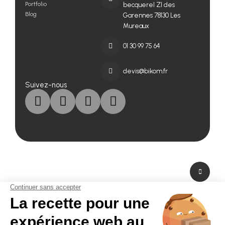
Portfolio
becquerel ZI des
Blog
Garennes 78130 Les
Mureaux
01 30 99 75 64
devis@bikom.fr
Suivez-nous
A propos de nous
Fabricant de PLV en carton et fabricant de stand modulaire, Bikom est situé