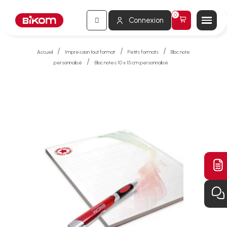
Connexion
Accueil
Impression tout format
Petits formats
Bloc note
personnalisé
Bloc notes 10 x 15 cm personnalisé