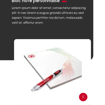
Bloc note personnalisé
Lorem ipsum dolor sit amet, consectetur adipiscing
elit. In nec lorem a augue gravida ultricies eu sed
sapien. Vivamus porttitor nisi dictum, malesuada
velit at, efficitur enim.