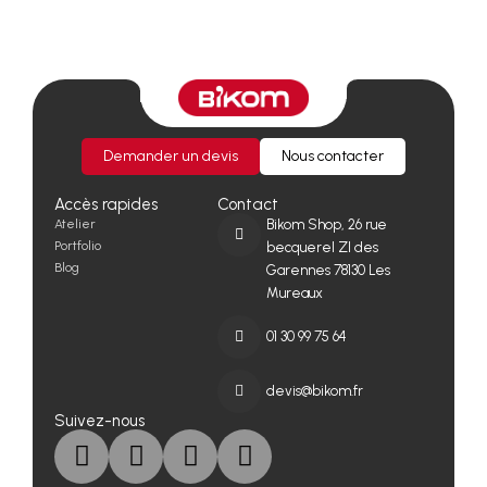
Demander un devis
Nous contacter
Accès rapides
Contact
Atelier
Bikom Shop, 26 rue
Portfolio
becquerel ZI des
Blog
Garennes 78130 Les
Mureaux
01 30 99 75 64
devis@bikom.fr
Suivez-nous