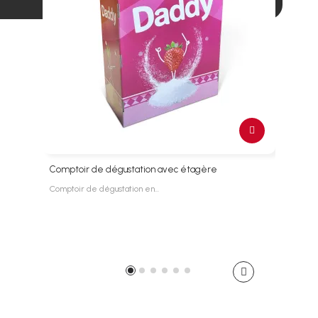
Comptoir de dégustation avec étagère
Comp
Comptoir de dégustation en…
Compt
139,