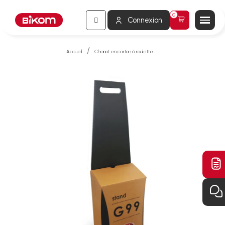
Connexion
Accueil
Chariot en carton à roulette