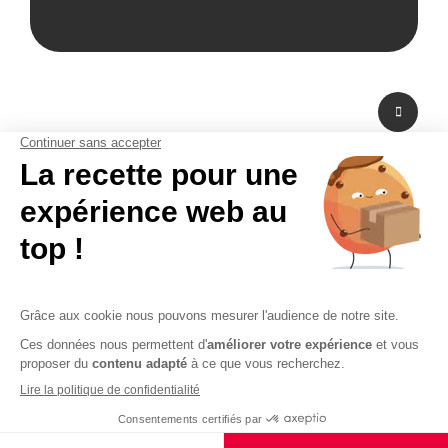
A propos de nous
Fabricant de PLV en carton et fabricant de stand modulaire, Bikom est situé
dans les Yvelines en Ile-de-France. A peine à 20 mn de Paris La Défense,
Bikom peut fabriquer et livrer dans l'urgence. Proposant une large gamme
de produits et services, de la création graphique à la fabrication en passant
par la logistique. Bikom est le partenaire de toutes vos réalisations. Depuis
16 ans, Bikom accompagne les entreprises pour communiquer efficacement
sur les points de vente. La PLV publicitaire n'a pas de secret pour Bikom.
CGV
CGU
Paiement sécurisé
Mentions légales
Politique de confidentialité
Plan du site
© 2026 - Logiciel e-commerce par PrestaShop™